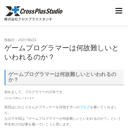
コンテンツへスキップ
メニュー
株式会社クロスプラススタジオ
ホーム
ニュース
会社概要
開発実績
投稿日：2021/06/23
ゲームプログラマーは何故難しいと
いわれるのか？
開発者ブログ
採用関連
お問い合わせ
ゲームプログラマーは何故難しいといわれるの
か？
初めまして。プログラマーの川本です。
ちなみに代表もしております
前回はにわとりさんがプランナーを目指す方への
ブログ
を書いてくれまし
た。
なので今回は『ゲームプログラマーが何故難しいといわれるのか？』という
学生向けの記事を書いていこうと思います。