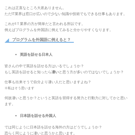
これは正直なところ大差ありません。
ただIT業界は窓口が広いので少ない知識や技術でもできる仕事もあります。
これがIＴ業界の方が簡単だと言われる所以です。
例えばプログラムを外国語に例えてみると分かりやすくなります。
プログラムを外国語に例えると？
英語を話せる日本人
皆さんの中で英語を話せる方はいるでしょうか？
もし英語を話せると知ったら
凄い
と思う方が多いのではないでしょうか？
仕事も出来そうで自分より凄い人だと思いますよね？
※私はそう思います
何故凄いと思うか？というと英語を習得する努力と行動力に対してかと思い
ます。
日本語を話せる外国人
では同じように日本語を話せる海外の方はどうでしょうか？
恐らく同じように凄いと思うかと思います。