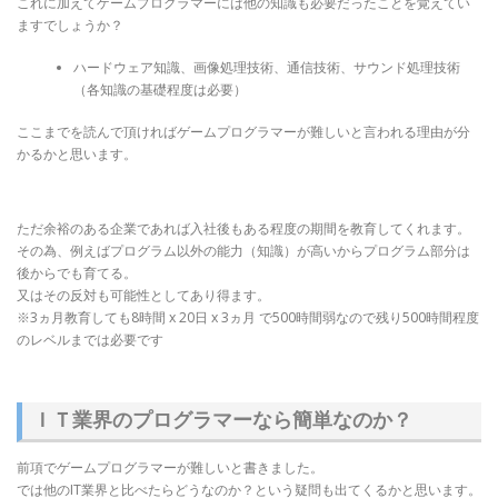
これに加えてゲームプログラマーには他の知識も必要だったことを覚えてい
ますでしょうか？
ハードウェア知識、画像処理技術、通信技術、サウンド処理技術
（各知識の基礎程度は必要）
ここまでを読んで頂ければゲームプログラマーが難しいと言われる理由が分
かるかと思います。
ただ余裕のある企業であれば入社後もある程度の期間を教育してくれます。
その為、例えばプログラム以外の能力（知識）が高いからプログラム部分は
後からでも育てる。
又はその反対も可能性としてあり得ます。
※3ヵ月教育しても8時間 x 20日 x 3ヵ月 で500時間弱なので残り500時間程度
のレベルまでは必要です
ＩＴ業界のプログラマーなら簡単なのか？
前項でゲームプログラマーが難しいと書きました。
では他のIT業界と比べたらどうなのか？という疑問も出てくるかと思います。