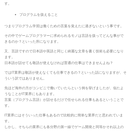
す。
プログラムを扱えること
つまりプログラム学習は働くための言葉を覚えたに過ぎないという事です。
その中でゲームプログラマーに求められるモノは言語を扱ってどんな事がで
きるのか？といった所になります。
又、言語ですので日本語や英語と同じく綺麗な文章を書く技術も必要になり
ます。
日本語が話せても敬語が使えなければ普通の仕事はできませんよね？
ではIT業界は敬語が使えなくても仕事できるの？といった話になりますが、そ
ういう訳ではありません。
先ほど海外の方がコンビニで働いていたらという例を挙げましたが、似たよ
うなことがIT業界にもあります。
言葉（プログラム言語）が話せるだけで任せられる仕事もあるということで
す。
IT業界にはそういった仕事もあるので比較的に簡単な業界だと思われていま
す。
しかし、そちらの業界にも各分野の第一線でゲーム開発と同等かそれ以上の