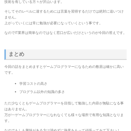
技術を有している方々が沢山います。
そしてそのレベルに達するためには言葉を習得するだけでは絶対に追いつけ
ません。
上がっていくには常に勉強が必要になっていくという事です。
なのでIT業界は簡単なのではなく窓口が広いだけというのが今回の答えです。
まとめ
今回の話をまとめますとゲームプログラマーになるための敷居は確かに高い
です。
学習コストの高さ
プログラム以外の知識の多さ
ただ少なくともゲームプログラマーを目指して勉強した内容が無駄になる事
はありません。
万が一ゲームプログラマーになれなくても様々な場所で有用な知識となりま
す。
なのでもしも興味がある方は諦めずに熱意をもって頑張ってみて下さい！