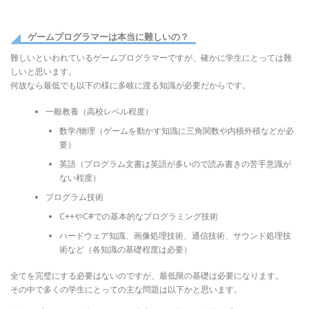
ゲームプログラマーは本当に難しいの？
難しいといわれているゲームプログラマーですが、確かに学生にとっては難
しいと思います。
何故なら最低でも以下の様に多岐に渡る知識が必要だからです。
一般教養（高校レベル程度）
数学/物理（ゲームを動かす知識に三角関数や内積外積などが必
要）
英語（プログラム文書は英語が多いので読み書きの苦手意識が
ない程度）
プログラム技術
C++やC#での基本的なプログラミング技術
ハードウェア知識、画像処理技術、通信技術、サウンド処理技
術など（各知識の基礎程度は必要）
全てを完璧にする必要はないのですが、最低限の基礎は必要になります。
その中で多くの学生にとっての主な問題は以下かと思います。