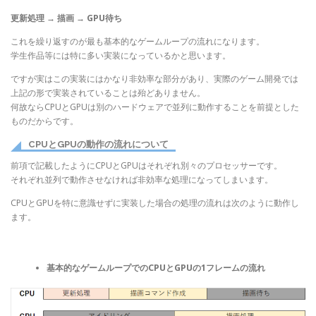
更新処理 → 描画 → GPU待ち
これを繰り返すのが最も基本的なゲームループの流れになります。
学生作品等には特に多い実装になっているかと思います。
ですが実はこの実装にはかなり非効率な部分があり、実際のゲーム開発では
上記の形で実装されていることは殆どありません。
何故ならCPUとGPUは別のハードウェアで並列に動作することを前提とした
ものだからです。
CPUとGPUの動作の流れについて
前項で記載したようにCPUとGPUはそれぞれ別々のプロセッサーです。
それぞれ並列で動作させなければ非効率な処理になってしまいます。
CPUとGPUを特に意識せずに実装した場合の処理の流れは次のように動作し
ます。
基本的なゲームループでのCPUとGPUの1フレームの流れ