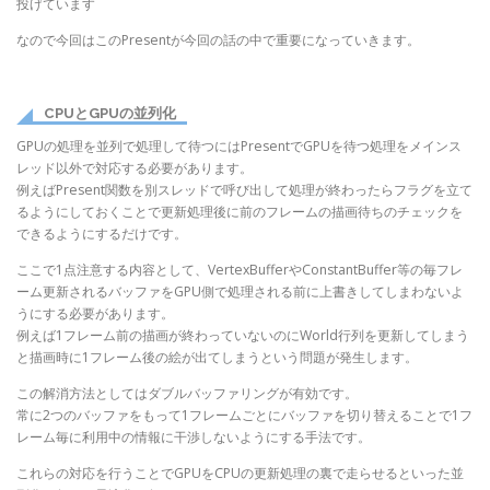
投げています
なので今回はこのPresentが今回の話の中で重要になっていきます。
CPUとGPUの並列化
GPUの処理を並列で処理して待つにはPresentでGPUを待つ処理をメインス
レッド以外で対応する必要があります。
例えばPresent関数を別スレッドで呼び出して処理が終わったらフラグを立て
るようにしておくことで更新処理後に前のフレームの描画待ちのチェックを
できるようにするだけです。
ここで1点注意する内容として、VertexBufferやConstantBuffer等の毎フレ
ーム更新されるバッファをGPU側で処理される前に上書きしてしまわないよ
うにする必要があります。
例えば1フレーム前の描画が終わっていないのにWorld行列を更新してしまう
と描画時に1フレーム後の絵が出てしまうという問題が発生します。
この解消方法としてはダブルバッファリングが有効です。
常に2つのバッファをもって1フレームごとにバッファを切り替えることで1フ
レーム毎に利用中の情報に干渉しないようにする手法です。
これらの対応を行うことでGPUをCPUの更新処理の裏で走らせるといった並