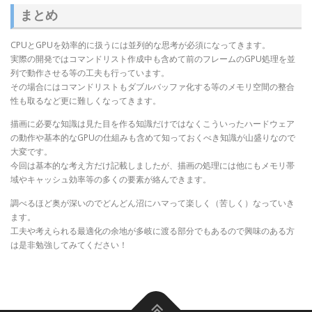
まとめ
CPUとGPUを効率的に扱うには並列的な思考が必須になってきます。
実際の開発ではコマンドリスト作成中も含めて前のフレームのGPU処理を並
列で動作させる等の工夫も行っています。
その場合にはコマンドリストもダブルバッファ化する等のメモリ空間の整合
性も取るなど更に難しくなってきます。
描画に必要な知識は見た目を作る知識だけではなくこういったハードウェア
の動作や基本的なGPUの仕組みも含めて知っておくべき知識が山盛りなので
大変です。
今回は基本的な考え方だけ記載しましたが、描画の処理には他にもメモリ帯
域やキャッシュ効率等の多くの要素が絡んできます。
調べるほど奥が深いのでどんどん沼にハマって楽しく（苦しく）なっていき
ます。
工夫や考えられる最適化の余地が多岐に渡る部分でもあるので興味のある方
は是非勉強してみてください！