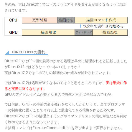
その為、実はDirectX11では下のようにアイドルタイムが短くなるように設計
されています。
DIRECTX12の流れ
DirectX11ではGPU側の負荷のかかる処理は早めに処理されると記載しました
がDirectX12ではどうなっているのでしょうか？
実はDirectX12ではこの辺りの最適化の仕組みが除外されています。
ではDirectX12は処理が遅くなるのでは？と思うところですが、
実は単純に作
ると実際に遅くなります。
GPUのアイドルタイムが長くなるので当然と言えば当然なのですが…
では何故、GPUへの事前の命令発行をなくしたかというと、全てプログラマ
ーの制御化に置くことでそれ以上に最適化できる環境を作るためです。
DirectX12ではGPUの処理タイミングやコマンドリストの積む単位などを細か
く制御できるようになっています。
※描画コマンドはExecuteCommandListsを呼び出すまで実行されません。