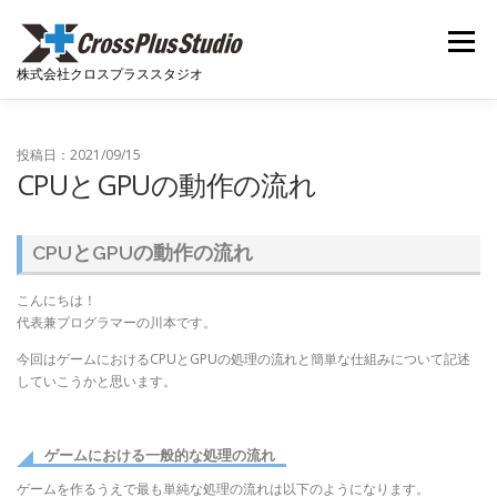
コンテンツへスキップ
メニュー
株式会社クロスプラススタジオ
ホーム
ニュース
会社概要
開発実績
投稿日：2021/09/15
CPUとGPUの動作の流れ
開発者ブログ
採用関連
お問い合わせ
CPUとGPUの動作の流れ
こんにちは！
代表兼プログラマーの川本です。
今回はゲームにおけるCPUとGPUの処理の流れと簡単な仕組みについて記述
していこうかと思います。
ゲームにおける一般的な処理の流れ
ゲームを作るうえで最も単純な処理の流れは以下のようになります。