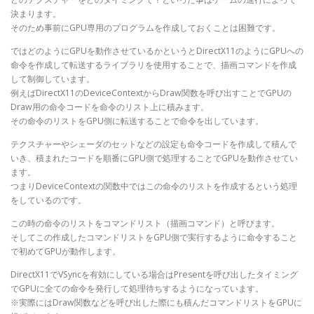
決まります。
そのため事前にGPU専用のプログラムを作成しておくことは困難です。
ではどのようにGPUを動作させているかというとDirectX11のようにGPUへの
命令を作成して転送するライブラリを使用することで、描画コマンドを作成
して制御しています。
例えばDirectX11のDeviceContextからDraw関数を呼び出すことでGPUの
Draw用の命令コードを命令のリスト上に積みます。
その命令のリストをGPU側に転送することで命令を出しています。
テクスチャーやシェーダのセットなどの設定も命令コードを作成して積んで
いき、積まれたコードを順番にGPU側で処理することでGPUを動作させてい
ます。
つまりDeviceContextの関数中ではこの命令のリストを作成するという処理
をしているのです。
この時の命令のリストをコマンドリスト（描画コマンド）と呼びます。
そしてこの作成したコマンドリストをGPU側で実行するように命令すること
で初めてGPUが動作します。
DirectX11でVSyncを有効にしている場合はPresentを呼び出したタイミング
でGPUに全ての命令を発行して処理待ちするようになっています。
※実際にはDraw関数などを呼び出した際にも積んだコマンドリストをGPUに