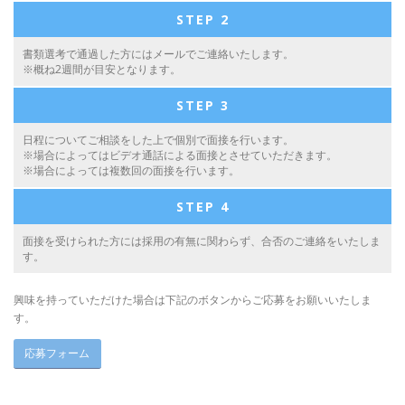
STEP 2
書類選考で通過した方にはメールでご連絡いたします。
※概ね2週間が目安となります。
STEP 3
日程についてご相談をした上で個別で面接を行います。
※場合によってはビデオ通話による面接とさせていただきます。
※場合によっては複数回の面接を行います。
STEP 4
面接を受けられた方には採用の有無に関わらず、合否のご連絡をいたしま
す。
興味を持っていただけた場合は下記のボタンからご応募をお願いいたしま
す。
応募フォーム