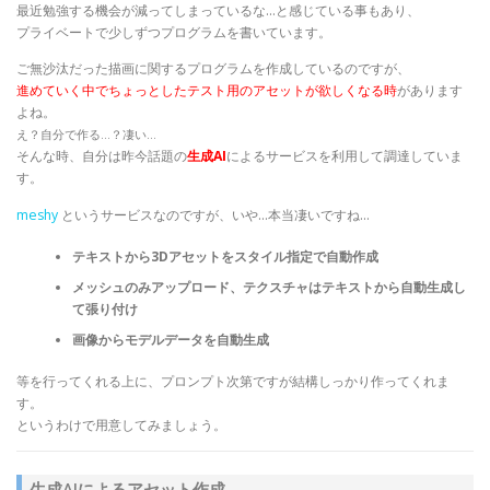
最近勉強する機会が減ってしまっているな…と感じている事もあり、
プライベートで少しずつプログラムを書いています。
ご無沙汰だった描画に関するプログラムを作成しているのですが、
進めていく中で
ちょっとしたテスト用のアセットが欲しくなる時
があります
よね。
え？自分で作る…？凄い…
そんな時、自分は昨今話題の
生成AI
によるサービスを利用して調達していま
す。
meshy
というサービスなのですが、いや…本当凄いですね…
テキストから3Dアセットをスタイル指定で自動作成
メッシュのみアップロード、テクスチャはテキストから自動生成し
て張り付け
画像からモデルデータを自動生成
等を行ってくれる上に、プロンプト次第ですが結構しっかり作ってくれま
す。
というわけで用意してみましょう。
生成AIによるアセット作成