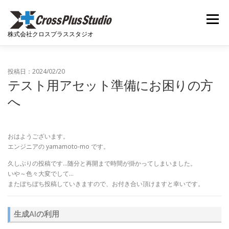
コンテンツへスキップ
メニュー
株式会社クロスプラススタジオ
ホーム
ニュース
会社概要
開発実績
投稿日：2024/02/20
テスト用アセット準備にお困りの方
へ
開発者ブログ
採用関連
お問い合わせ
おはようございます。
エンジニアの yamamoto-mo です。
久しぶりの投稿です…随分と再開まで時間が掛かってしまいました。
いや～色々大変でして…
またぼちぼち投稿していきますので、お付き合い頂けますと幸いです。
生成AIの利用