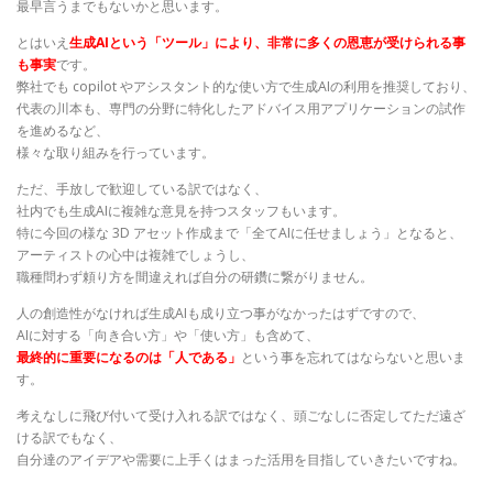
最早言うまでもないかと思います。
とはいえ
生成AIという「ツール」により、非常に多くの恩恵が受けられる事
も事実
です。
弊社でも copilot やアシスタント的な使い方で生成AIの利用を推奨しており、
代表の川本も、専門の分野に特化したアドバイス用アプリケーションの試作
を進めるなど、
様々な取り組みを行っています。
ただ、手放しで歓迎している訳ではなく、
社内でも生成AIに複雑な意見を持つスタッフもいます。
特に今回の様な 3D アセット作成まで「全てAIに任せましょう」となると、
アーティストの心中は複雑でしょうし、
職種問わず頼り方を間違えれば自分の研鑽に繋がりません。
人の創造性がなければ生成AIも成り立つ事がなかったはずですので、
AIに対する「向き合い方」や「使い方」も含めて、
最終的に重要になるのは「人である」
という事を忘れてはならないと思いま
す。
考えなしに飛び付いて受け入れる訳ではなく、頭ごなしに否定してただ遠ざ
ける訳でもなく、
自分達のアイデアや需要に上手くはまった活用を目指していきたいですね。