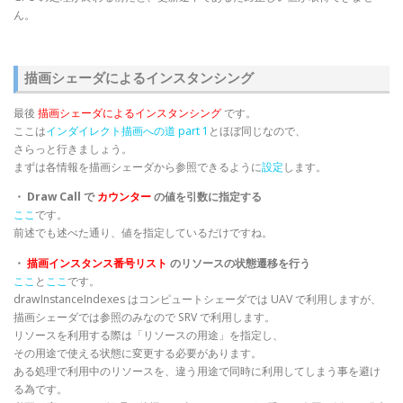
ん。
描画シェーダによるインスタンシング
最後
描画シェーダによるインスタンシング
です。
ここは
インダイレクト描画への道 part 1
とほぼ同じなので、
さらっと行きましょう。
まずは各情報を描画シェーダから参照できるように
設定
します。
・ Draw Call で
カウンター
の値を引数に指定する
ここ
です。
前述でも述べた通り、値を指定しているだけですね。
・
描画インスタンス番号リスト
のリソースの状態遷移を行う
ここ
と
ここ
です。
drawInstanceIndexes はコンピュートシェーダでは UAV で利用しますが、
描画シェーダでは参照のみなので SRV で利用します。
リソースを利用する際は「リソースの用途」を指定し、
その用途で使える状態に変更する必要があります。
ある処理で利用中のリソースを、違う用途で同時に利用してしまう事を避け
る為です。