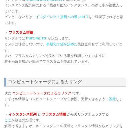
インスタンス配列内にある「描画可能なインスタンス」の添え字が複数入っ
ています。
ピンとこない方は、
インダイレクト描画への道 part 1
をご確認頂ければと思
います。
・
フラスタム情報
サンプルでは
frustumData
が該当します。
カメラは移動しないので、
初期化で値を決めた
後は更新せずに利用していま
す。
また、フラスタムカリングが効いている事を確認しやすいように、
若干画角を狭めた範囲でフラスタムを作成しています。
コンピュートシェーダによるカリング
次に
コンピュートシェーダによるカリング
です。
まずは各情報をコンピュートシェーダから参照、更新できるように
設定
しま
す。
・
インスタンス配列
と
フラスタム情報
からカリングチェックする
ここ
が該当の処理です。
解説は省きますが、各インスタンスの座標とフラスタム情報からカリングを