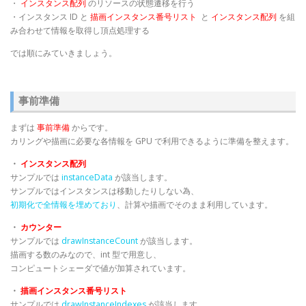
・
インスタンス配列
のリソースの状態遷移を行う
・インスタンス ID と
描画インスタンス番号リスト
と
インスタンス配列
を組
み合わせて情報を取得し頂点処理する
では順にみていきましょう。
事前準備
まずは
事前準備
からです。
カリングや描画に必要な各情報を GPU で利用できるように準備を整えます。
・
インスタンス配列
サンプルでは
instanceData
が該当します。
サンプルではインスタンスは移動したりしない為、
初期化で全情報を埋めており
、計算や描画でそのまま利用しています。
・
カウンター
サンプルでは
drawInstanceCount
が該当します。
描画する数のみなので、int 型で用意し、
コンピュートシェーダで値が加算されています。
・
描画インスタンス番号リスト
サンプルでは
drawInstanceIndexes
が該当します。