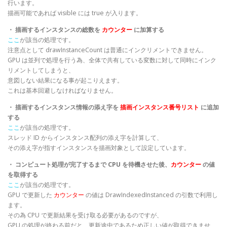
行います。
描画可能であれば visible には true が入ります。
・ 描画するインスタンスの総数を
カウンター
に加算する
ここ
が該当の処理です。
注意点として drawInstanceCount は普通にインクリメントできません。
GPU は並列で処理を行う為、全体で共有している変数に対して同時にインク
リメントしてしまうと、
意図しない結果になる事が起こりえます。
これは基本回避しなければなりません。
・ 描画するインスタンス情報の添え字を
描画インスタンス番号リスト
に追加
する
ここ
が該当の処理です。
スレッド ID からインスタンス配列の添え字を計算して、
その添え字が指すインスタンスを描画対象として設定しています。
・ コンピュート処理が完了するまで CPU を待機させた後、
カウンター
の値
を取得する
ここ
が該当の処理です。
GPU で更新した
カウンター
の値は DrawIndexedInstanced の引数で利用し
ます。
その為 CPU で更新結果を受け取る必要があるのですが、
GPU の処理が終わる前だと、更新途中であるため正しい値が取得できませ