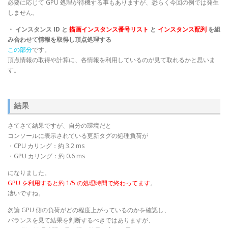
必要に応じて GPU 処理が待機する事もありますが、恐らく今回の例では発生
しません。
・ インスタンス ID と
描画インスタンス番号リスト
と
インスタンス配列
を組
み合わせて情報を取得し頂点処理する
この部分
です。
頂点情報の取得や計算に、各情報を利用しているのが見て取れるかと思いま
す。
結果
さてさて結果ですが、自分の環境だと
コンソールに表示されている更新タグの処理負荷が
・CPU カリング：約 3.2 ms
・GPU カリング：約 0.6 ms
になりました。
GPU を利用すると約 1/5 の処理時間で終わってます
。
凄いですね。
勿論 GPU 側の負荷がどの程度上がっているのかを確認し、
バランスを見て結果を判断するべきではありますが、