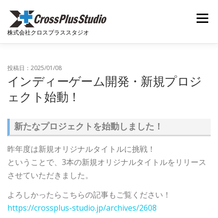
コンテンツへスキップ
メニュー
株式会社クロスプラススタジオ
ホーム
ニュース
会社概要
開発実績
投稿日：2025/01/08
インディーゲーム開発・新規プロジ
ェクト始動！
開発者ブログ
採用関連
お問い合わせ
新たなプロジェクトを始動しました！
昨年度は新規オリジナルタイトルに挑戦！
ということで、3本の新規オリジナルタイトルをリリース
させていただきました。
よろしかったらこちらの記事もご覧ください！
https://crossplus-studio.jp/archives/2608