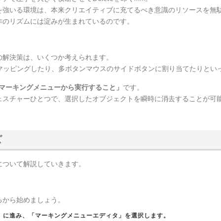
を強いる環境は、本来クリエイティブに充てるべき意識のリソースを無
作のリズムには淀みが生まれているのです。
の解決策は、いくつか考えられます。
をリマッピングしたり、多ボタンマウスのサイドボタンに割り当てたりとい
eをマーキングメニューから実行すること」
です。
ェスチャーひとつで、選択したオブジェクトを瞬時に消去することが可
ズ
について解説していきます。
ろから始めましょう。
」
に進み、
「マーキングメニューエディタ」
を選択します。