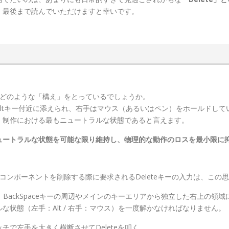
、最後まで読んでいただけますと幸いです。
はどのような「構え」をとっているでしょうか。
ltキー付近に添えられ、右手はマウス（あるいはペン）をホールドして
、制作における最もニュートラルな状態であると言えます。
ュートラルな状態を可能な限り維持し、物理的な動作のロスを最小限に
コンポーネントを削除する際に要求されるDeleteキーの入力は、この
、BackSpaceキーの周辺やメインのキーエリアから独立した右上の領
状態（左手：Alt / 右手：マウス）を一度解かなければなりません。
で左手を大きく横断させてDeleteを叩く……。