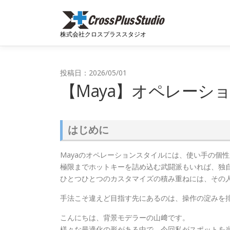
コンテンツへスキップ
株式会社クロスプラススタジオ
投稿日：2026/05/01
【Maya】オペレーシ
はじめに
Mayaのオペレーションスタイルには、使い手の個
極限までホットキーを詰め込む武闘派もいれば、独
ひとつひとつのカスタマイズの積み重ねには、その
手法こそ違えど目指す先にあるのは、操作の淀みを
こんにちは、背景モデラーの山﨑です。
様々な最適化の形がある中で、今回私がスポットを