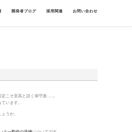
績
開発者ブログ
採用関連
お問い合わせ
設定こそ至高と説く保守派……。
れています。
しょうか。
」という一動作の洗練
についてです。