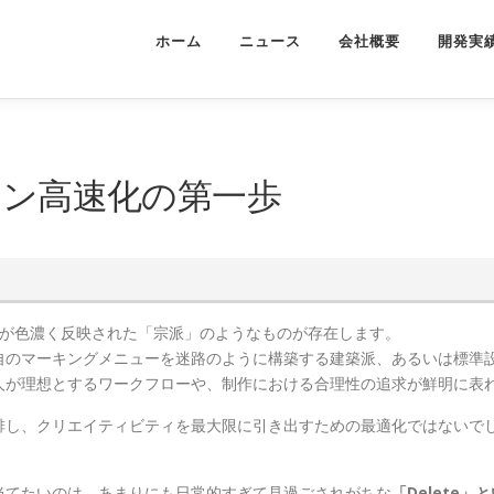
ホーム
ニュース
会社概要
開発実
ョン高速化の第一歩
性が色濃く反映された「宗派」のようなものが存在します。
自のマーキングメニューを迷路のように構築する建築派、あるいは標準
人が理想とするワークフローや、制作における合理性の追求が鮮明に表
排し、クリエイティビティを最大限に引き出すための最適化ではないで
当てたいのは、あまりにも日常的すぎて見過ごされがちな
「Delete